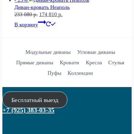
- 25%
Диван-кровать Неаполь
Первоначальная
Текущая
233 080
р.
174 810
р.
цена
цена:
В корзину
составляла
174
233
810 р..
080 р..
Модульные диваны
Угловые диваны
Прямые диваны
Кровати
Кресла
Стулья
Пуфы
Коллекции
Бесплатный выезд
+7 (925) 383-03-35