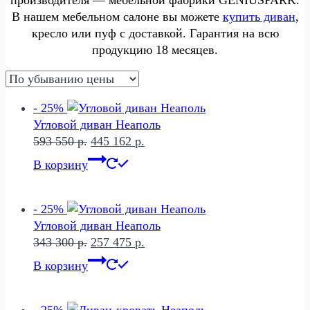
производителя — мебельной фабрики GENIUSPARK.
В нашем мебельном салоне вы можете
купить диван
,
кресло или пуф с доставкой. Гарантия на всю
продукцию 18 месяцев.
- 25%
Угловой диван Неаполь
Первоначальная
Текущая
593 550
р.
445 162
р.
цена
цена:
В корзину
составляла
445
593
162 р..
550 р..
- 25%
Угловой диван Неаполь
Первоначальная
Текущая
343 300
р.
257 475
р.
цена
цена:
В корзину
составляла
257
343
475 р..
300 р..