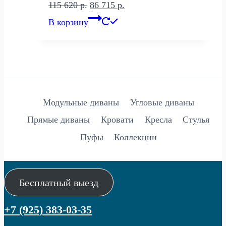
Первоначальная
Текущая
115 620
р.
86 715
р.
цена
цена:
В корзину
составляла
86
115
715 р..
620 р..
Модульные диваны
Угловые диваны
Прямые диваны
Кровати
Кресла
Стулья
Пуфы
Коллекции
Бесплатный выезд
+7 (925) 383-03-35