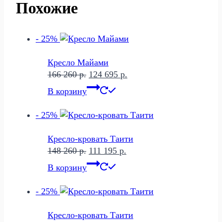
Похожие
- 25%
Кресло Майами
Первоначальная
Текущая
166 260
р.
124 695
р.
цена
цена:
В корзину
составляла
124
166
695 р..
- 25%
260 р..
Кресло-кровать Таити
Первоначальная
Текущая
148 260
р.
111 195
р.
цена
цена:
В корзину
составляла
111
148
195 р..
- 25%
260 р..
Кресло-кровать Таити