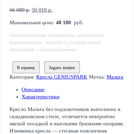
Первоначальная
Текущая
66 680
р.
50 010
р.
цена
цена:
Минимальная цена:
48 180
руб.
составляла
50
66
010 р..
Окончательную стоимость, возможные
680 р..
комплектации, наличие и условия акций
уточняйте у консультантов.
В корзину
Задать вопрос
Категория:
Кресла GENIUSPARK
Метка:
Мальта
Описание
Характеристики
Кресло Мальта без подлокотников выполнено в
скандинавском стиле, отличается невероятно
мягкой посадкой и высокими буковыми опорами.
Изюминка кресла — стеганая поясничная