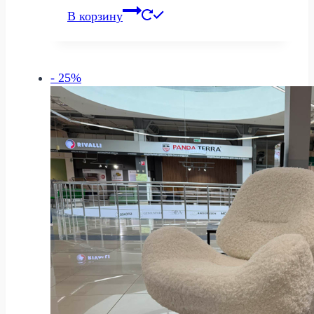
цена
цена:
В корзину
составляла
40
54
845 р..
460 р..
- 25%