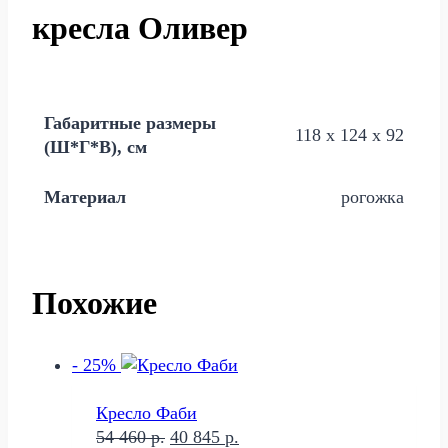
кресла Оливер
Габаритные размеры
118 х 124 х 92
(Ш*Г*В), см
Материал
рогожка
Похожие
- 25%
Кресло Фаби
Первоначальная
Текущая
54 460
р.
40 845
р.