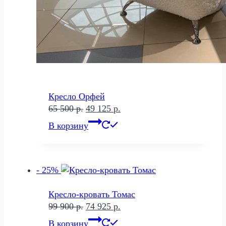
Кресло Орфей
Первоначальная
Текущая
65 500
р.
49 125
р.
цена
цена:
В корзину
составляла
49
65
125 р..
500 р..
- 25%
Кресло-кровать Томас
Первоначальная
Текущая
99 900
р.
74 925
р.
цена
цена:
В корзину