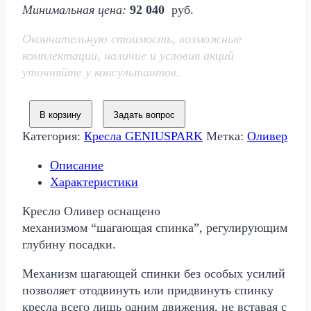
Минимальная цена:
92 040
руб.
составляла
79
122
768 р..
Окончательную стоимость, возможные
720 р..
комплектации, наличие и условия акций
уточняйте у консультантов.
В корзину
Задать вопрос
Категория:
Кресла GENIUSPARK
Метка:
Оливер
Описание
Характеристики
Кресло Оливер оснащено
механизмом “шагающая спинка”, регулирующим
глубину посадки.
Механизм шагающей спинки без особых усилий
позволяет отодвинуть или придвинуть спинку
кресла всего лишь одним движения, не вставая с