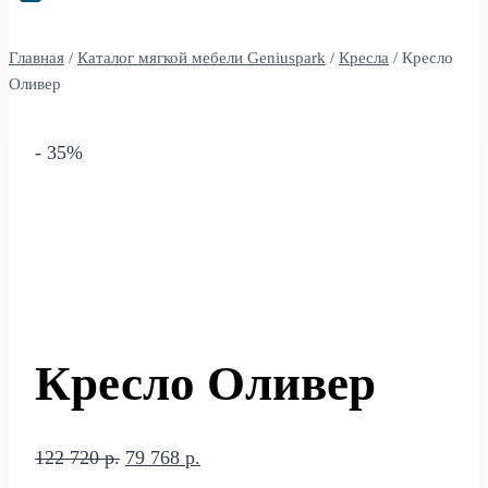
Главная
/
Каталог мягкой мебели Geniuspark
/
Кресла
/
Кресло
Оливер
- 35%
Кресло Оливер
Первоначальная
Текущая
122 720
р.
79 768
р.
цена
цена: