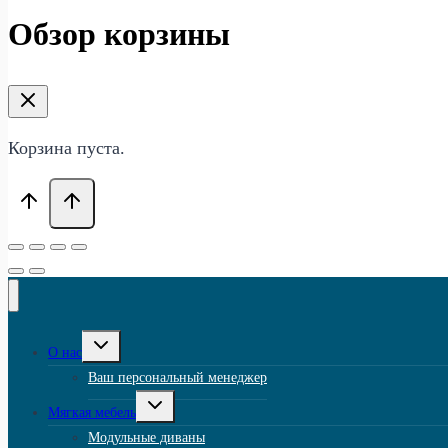
Обзор корзины
Корзина пуста.
Переключить
О нас
дочернее
меню
Ваш персональный менеджер
Переключить
Мягкая мебель
дочернее
меню
Модульные диваны