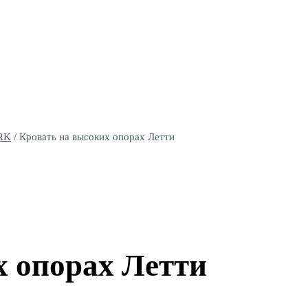
RK
/
Кровать на высоких опорах Летти
х опорах Летти