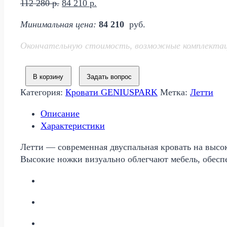
Первоначальная
Текущая
112 280
р.
84 210
р.
цена
цена:
Минимальная цена:
84 210
руб.
составляла
84
112
210 р..
Окончательную стоимость, возможные комплектации
280 р..
В корзину
Задать вопрос
Категория:
Кровати GENIUSPARK
Метка:
Летти
Описание
Характеристики
Летти — современная двуспальная кровать на высо
Высокие ножки визуально облегчают мебель, обесп