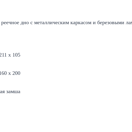
я реечное дно с металлическим каркасом и березовыми л
211 х 105
160 х 200
ая замша