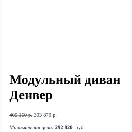
Модульный диван
Денвер
Первоначальная
Текущая
405 160
р.
303 870
р.
цена
цена:
Минимальная цена:
292 820
руб.
составляла
303