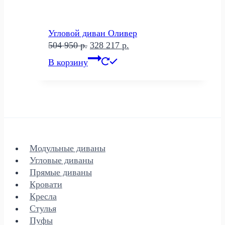
Угловой диван Оливер
Первоначальная
Текущая
504 950
р.
328 217
р.
цена
цена:
В корзину
составляла
328
504
217 р..
950 р..
Модульные диваны
Угловые диваны
Прямые диваны
Кровати
Кресла
Стулья
Пуфы