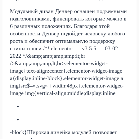
Модульный диван Денвер оснащен подъемными
подголовниками, фиксировать которые можно в
6 различных положениях. Благодаря этой
особенности Денвер подойдет человеку любого
роста и обеспечит оптимальную поддержку
спины и шеи./*! elementor — v3.5.5 — 03-02-
2022 */&amp;amp;amp;amp;lt;br
/>&amp;amp;amp;lt;br>.elementor-widget-
image{text-align:center}.elementor-widget-image
a{display:inline-block}.elementor-widget-image a
img[src$=».svg»]{width:48px}.elementor-widget-
image img{vertical-align:middle;display:inline
-block}Широкая линейка модулей позволяет