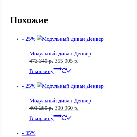
Похожие
- 25%
Модульный диван Денвер
Первоначальная
Текущая
473 340
р.
355 005
р.
цена
цена:
В корзину
составляла
355
473
005 р..
- 25%
340 р..
Модульный диван Денвер
Первоначальная
Текущая
401 280
р.
300 960
р.
цена
цена:
В корзину
составляла
300
401
960 р..
- 35%