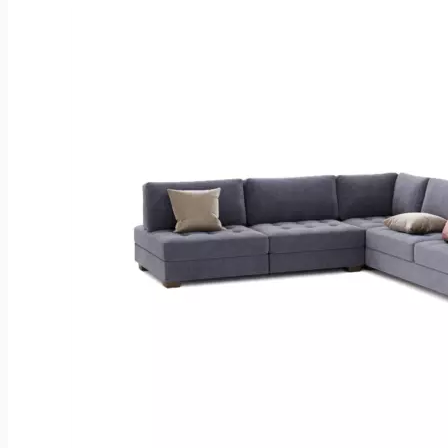
280 р..