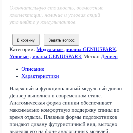
405
870 р..
Окончательную стоимость, возможные
160 р..
комплектации, наличие и условия акций
уточняйте у консультантов.
В корзину
Задать вопрос
Категории:
Модульные диваны GENIUSPARK
,
Угловые диваны GENIUSPARK
Метка:
Денвер
Описание
Характеристики
Надежный и функциональный модульный диван
Денвер выполнен в современном стиле.
Анатомическая форма спинки обеспечивает
максимально комфортную поддержку спины во
время отдыха. Плавные формы подлокотников
придают дивану футуристичный вид, выгодно
выделяя его на фоне аналогичных моделей.