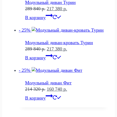
Модульный диван Турин
Первоначальная
Текущая
289 840
р.
217 380
р.
цена
цена:
В корзину
составляла
217
289
380 р..
- 25%
840 р..
Модульный диван-кровать Турин
Первоначальная
Текущая
289 840
р.
217 380
р.
цена
цена:
В корзину
составляла
217
289
380 р..
- 25%
840 р..
Модульный диван Фит
Первоначальная
Текущая
214 320
р.
160 740
р.
цена
цена:
В корзину
составляла
160
214
740 р..
320 р..