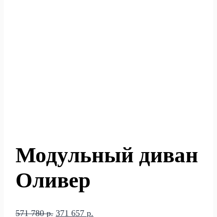
Модульный диван
Оливер
Первоначальная
Текущая
571 780
р.
371 657
р.