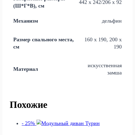
442 х 242/206 х 92
(Ш*Г*В), см
Механизм
дельфин
Размер спального места,
160 х 190, 200 х
см
190
искусственная
Материал
замша
Похожие
- 25%