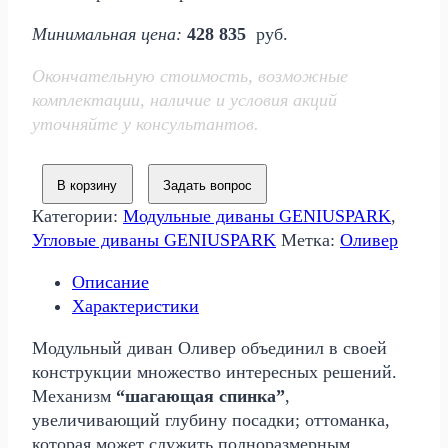
цена
цена:
Минимальная цена:
428 835
руб.
составляла
371
571
657 р..
Окончательную стоимость, возможные
780 р..
комплектации, наличие и условия акций
уточняйте у консультантов.
В корзину
Задать вопрос
Категории:
Модульные диваны GENIUSPARK
,
Угловые диваны GENIUSPARK
Метка:
Оливер
Описание
Характеристики
Модульный диван Оливер объединил в своей
конструкции множество интересных решений.
Механизм
“шагающая спинка”
,
увеличивающий глубину посадки; оттоманка,
которая может служить полноразмерным