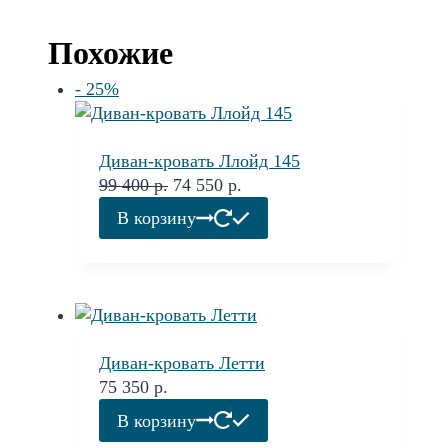
Похожие
- 25%
Диван-кровать Ллойд 145
Первоначальная
Текущая
99 400
р.
74 550
р.
цена
цена:
В корзину
составляла
74
99
550 р..
400 р..
Диван-кровать Летти
75 350
р.
В корзину