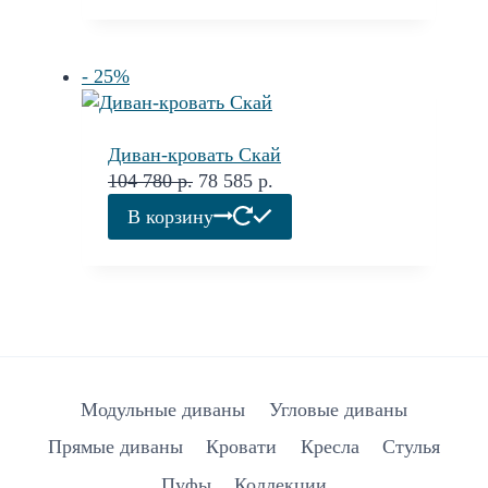
- 25%
Диван-кровать Скай
Первоначальная
Текущая
104 780
р.
78 585
р.
цена
цена:
В корзину
составляла
78
104
585 р..
780 р..
Модульные диваны
Угловые диваны
Прямые диваны
Кровати
Кресла
Стулья
Пуфы
Коллекции