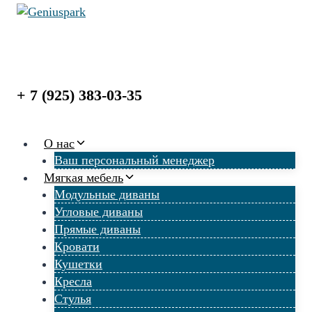
Перейти
к
содержимому
+ 7 (925) 383-03-35
О нас
Ваш персональный менеджер
Мягкая мебель
Модульные диваны
Угловые диваны
Прямые диваны
Кровати
Кушетки
Кресла
Стулья