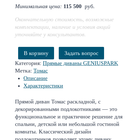
цена
цена:
Минимальная цена:
115 500
руб.
составляла
119
159
835 р..
Окончательную стоимость, возможные
780 р..
комплектации, наличие и условия акций
уточняйте у консультантов.
В корзину
Задать вопрос
Категория:
Прямые диваны GENIUSPARK
Метка:
Томас
Описание
Характеристики
Прямой диван Томас раскладной, с
декорированными подлокотниками — это
функциональное и практичное решение для
спальни, детской или небольшой гостиной
комнаты. Классический дизайн
подлокотников позволяет этому дивану