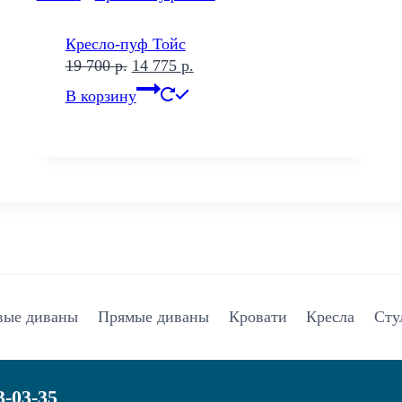
Кресло-пуф Тойс
Первоначальная
Текущая
19 700
р.
14 775
р.
цена
цена:
В корзину
составляла
14
19
775 р..
700 р..
вые диваны
Прямые диваны
Кровати
Кресла
Сту
3-03-35