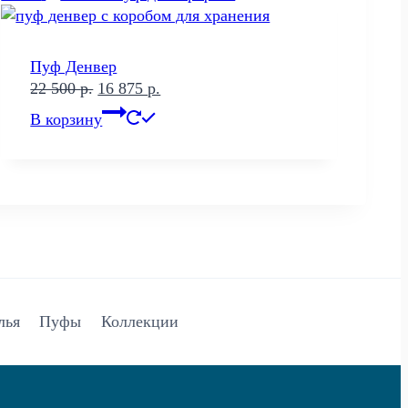
Пуф Денвер
Первоначальная
Текущая
22 500
р.
16 875
р.
цена
цена:
В корзину
составляла
16
22
875 р..
500 р..
лья
Пуфы
Коллекции