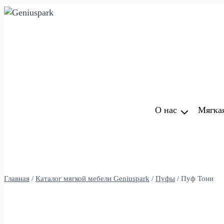
Перейти
к
содержимому
О нас
Мягка
Главная
/
Каталог мягкой мебели Geniuspark
/
Пуфы
/
Пуф Тони