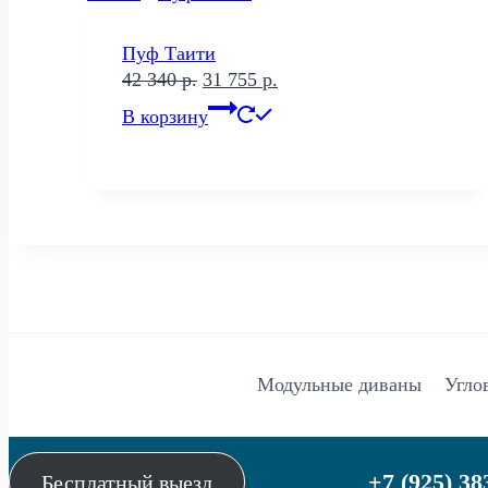
Пуф Таити
Первоначальная
Текущая
42 340
р.
31 755
р.
цена
цена:
В корзину
составляла
31
42
755 р..
340 р..
Модульные диваны
Угло
+7 (925) 38
Бесплатный выезд