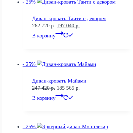
- 25%
Диван-кровать Таити с декором
Первоначальная
Текущая
262 720
р.
197 040
р.
цена
цена:
В корзину
составляла
197
262
040 р..
720 р..
- 25%
Диван-кровать Майами
Первоначальная
Текущая
247 420
р.
185 565
р.
цена
цена:
В корзину
составляла
185
247
565 р..
420 р..
- 25%