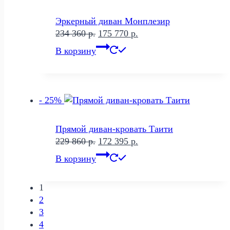
Эркерный диван Монплезир
Первоначальная
Текущая
234 360
р.
175 770
р.
цена
цена:
В корзину
составляла
175
234
770 р..
360 р..
- 25%
Прямой диван-кровать Таити
Первоначальная
Текущая
229 860
р.
172 395
р.
цена
цена:
В корзину
составляла
172
229
395 р..
1
860 р..
2
3
4