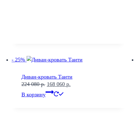
- 25%
Диван-кровать Таити
Первоначальная
Текущая
224 080
р.
168 060
р.
цена
цена:
В корзину
составляла
168
224
060 р..
080 р..