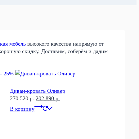
кая мебель
высокого качества напрямую от
хорошую скидку. Доставим, соберём и дадим
- 25%
Диван-кровать Оливер
Первоначальная
Текущая
270 520
р.
202 890
р.
цена
цена:
В корзину
составляла
202
270
890 р..
520 р..