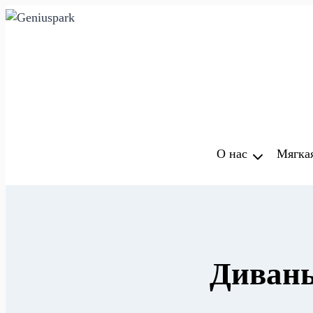
Перейти
к
содержимому
О нас
Мягка
Диваны