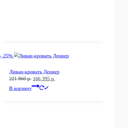
- 25%
Диван-кровать Денвер
Первоначальная
Текущая
221 860
р.
166 395
р.
цена
цена:
В корзину
составляла
166
221
395 р..
860 р..