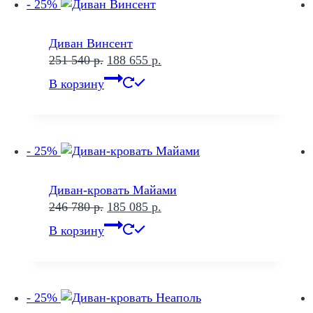
- 25%
Диван Винсент
Первоначальная
Текущая
251 540
р.
188 655
р.
цена
цена:
В корзину
составляла
188
251
655 р..
540 р..
- 25%
Диван-кровать Майами
Первоначальная
Текущая
246 780
р.
185 085
р.
цена
цена:
В корзину
составляла
185
246
085 р..
780 р..
- 25%