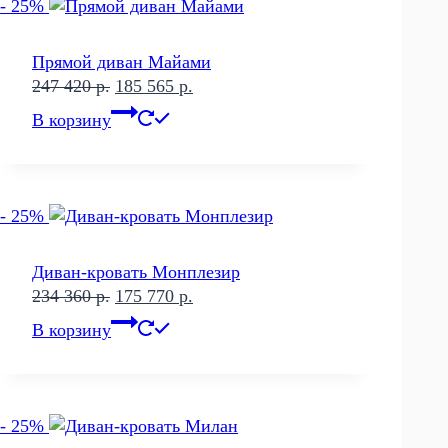
- 25%
Прямой диван Майами
Первоначальная
Текущая
247 420
р.
185 565
р.
цена
цена:
В корзину
составляла
185
247
565 р..
420 р..
- 25%
Диван-кровать Монплезир
Первоначальная
Текущая
234 360
р.
175 770
р.
цена
цена:
В корзину
составляла
175
234
770 р..
360 р..
- 25%