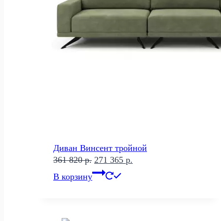
Диван Винсент тройной
Первоначальная
Текущая
361 820
р.
271 365
р.
цена
цена:
В корзину
составляла
271
361
365 р..
820 р..