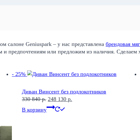
ом салоне Geniuspark – у нас представлена
брендовая мяг
м и предпочтениям или предложим из наличия. Сделаем 
- 25%
Диван Винсент без подлокотников
Первоначальная
Текущая
330 840
р.
248 130
р.
цена
цена:
В корзину
составляла
248
330
130 р..
840 р..