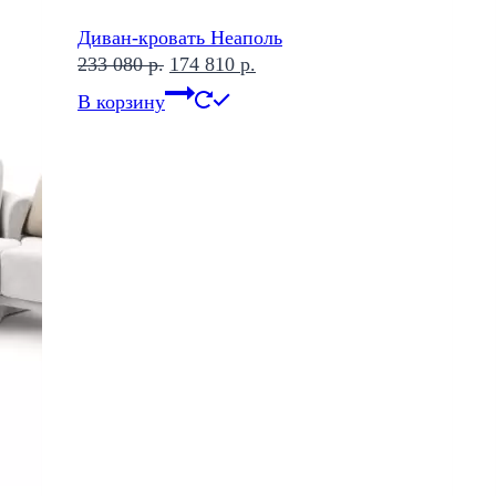
Диван-кровать Неаполь
Первоначальная
Текущая
233 080
р.
174 810
р.
цена
цена:
В корзину
составляла
174
233
810 р..
080 р..