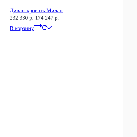
Диван-кровать Милан
Первоначальная
Текущая
232 330
р.
174 247
р.
цена
цена:
В корзину
составляла
174
232
247 р..
330 р..