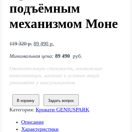
подъёмным
механизмом Моне
Первоначальная
Текущая
119 320
р.
89 490
р.
цена
цена:
Минимальная цена:
89 490
руб.
составляла
89
119
490 р..
Окончательную стоимость, возможные
320 р..
комплектации, наличие и условия акций
уточняйте у консультантов.
В корзину
Задать вопрос
Категория:
Кровати GENIUSPARK
Описание
Характеристики