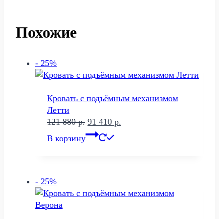
Похожие
- 25%
Кровать с подъёмным механизмом
Летти
Первоначальная
Текущая
121 880
р.
91 410
р.
цена
цена:
В корзину
составляла
91
121
410 р..
880 р..
- 25%