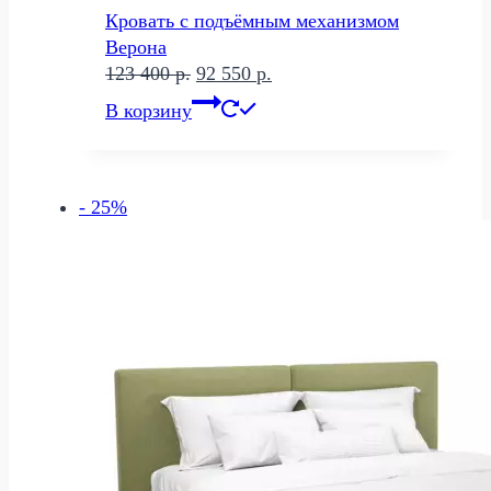
Кровать с подъёмным механизмом
Верона
Первоначальная
Текущая
123 400
р.
92 550
р.
цена
цена:
В корзину
составляла
92
123
550 р..
400 р..
- 25%