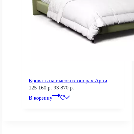
Кровать на высоких опорах Арни
Первоначальная
Текущая
125 160
р.
93 870
р.
цена
цена:
В корзину
составляла
93
125
870 р..
160 р..