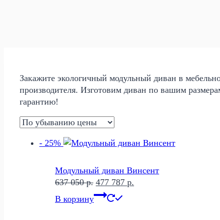
Закажите экологичный модульный диван в мебельном
производителя. Изготовим диван по вашим размера
гарантию!
- 25%
Модульный диван Винсент
Первоначальная
Текущая
637 050
р.
477 787
р.
цена
цена:
В корзину
составляла
477
637
787 р..