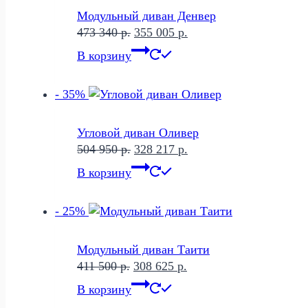
Модульный диван Денвер
Первоначальная
Текущая
473 340
р.
355 005
р.
цена
цена:
В корзину
составляла
355
473
005 р..
- 35%
340 р..
Угловой диван Оливер
Первоначальная
Текущая
504 950
р.
328 217
р.
цена
цена:
В корзину
составляла
328
504
217 р..
- 25%
950 р..
Модульный диван Таити
Первоначальная
Текущая
411 500
р.
308 625
р.
цена
цена:
В корзину
составляла
308