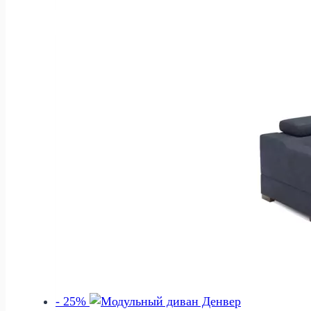
411
625 р..
500 р..
- 25%