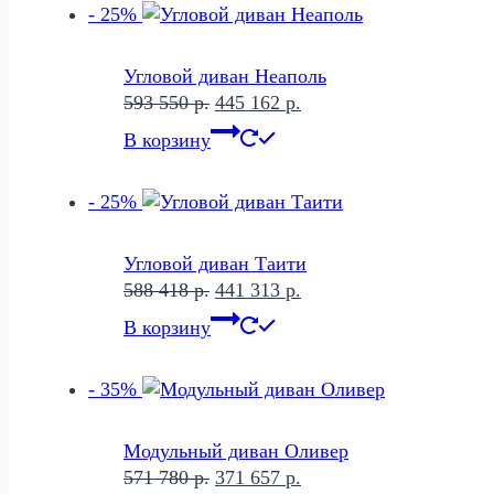
- 25%
050 р..
Угловой диван Неаполь
Первоначальная
Текущая
593 550
р.
445 162
р.
цена
цена:
В корзину
составляла
445
593
162 р..
- 25%
550 р..
Угловой диван Таити
Первоначальная
Текущая
588 418
р.
441 313
р.
цена
цена:
В корзину
составляла
441
588
313 р..
- 35%
418 р..
Модульный диван Оливер
Первоначальная
Текущая
571 780
р.
371 657
р.