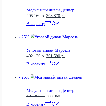
Модульный диван Денвер
Первоначальная
Текущая
405 160
р.
303 870
р.
цена
цена:
В корзину
составляла
303
405
870 р..
- 25%
160 р..
Угловой диван Марсель
Первоначальная
Текущая
402 120
р.
301 590
р.
цена
цена:
В корзину
составляла
301
402
590 р..
- 25%
120 р..
Модульный диван Денвер
Первоначальная
Текущая
401 280
р.
300 960
р.
цена
цена:
В корзину