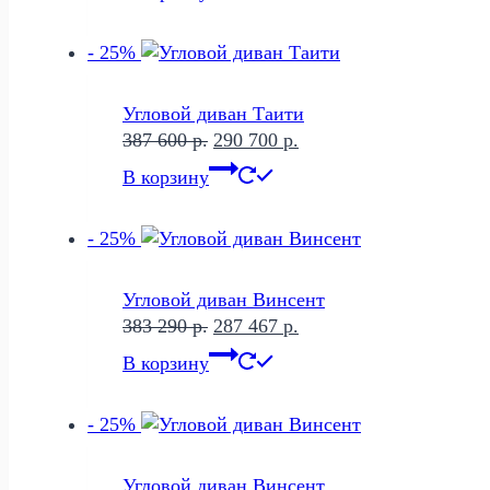
составляла
300
401
960 р..
- 25%
280 р..
Угловой диван Таити
Первоначальная
Текущая
387 600
р.
290 700
р.
цена
цена:
В корзину
составляла
290
387
700 р..
- 25%
600 р..
Угловой диван Винсент
Первоначальная
Текущая
383 290
р.
287 467
р.
цена
цена:
В корзину
составляла
287
383
467 р..
- 25%
290 р..
Угловой диван Винсент