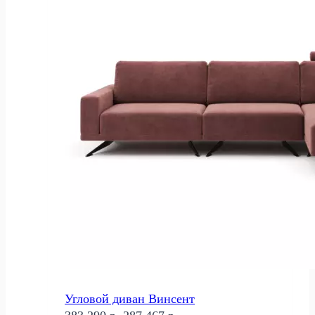
Угловой диван Винсент
Первоначальная
Текущая