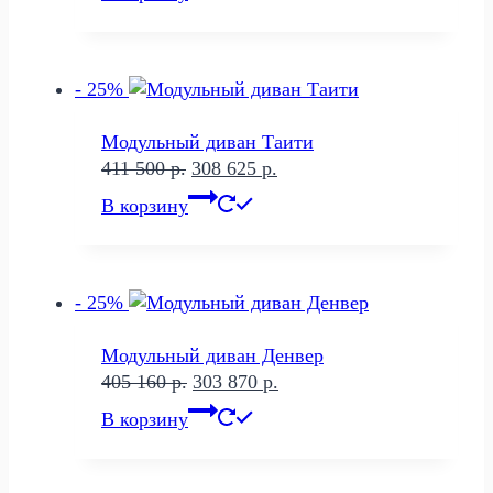
составляла
328
504
217 р..
950 р..
- 25%
Модульный диван Таити
Первоначальная
Текущая
411 500
р.
308 625
р.
цена
цена:
В корзину
составляла
308
411
625 р..
500 р..
- 25%
Модульный диван Денвер
Первоначальная
Текущая
405 160
р.
303 870
р.
цена
цена:
В корзину
составляла
303
405
870 р..
160 р..