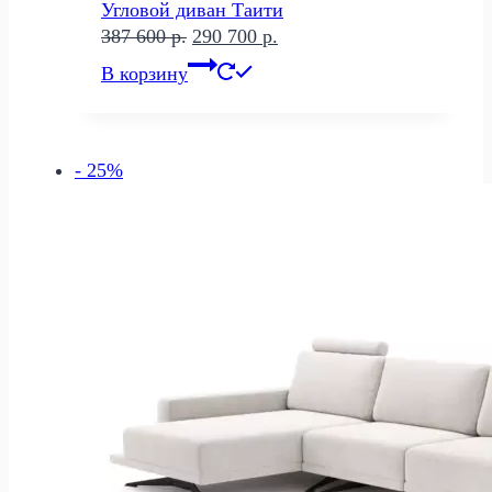
Угловой диван Таити
Первоначальная
Текущая
387 600
р.
290 700
р.
цена
цена:
В корзину
составляла
290
387
700 р..
600 р..
- 25%