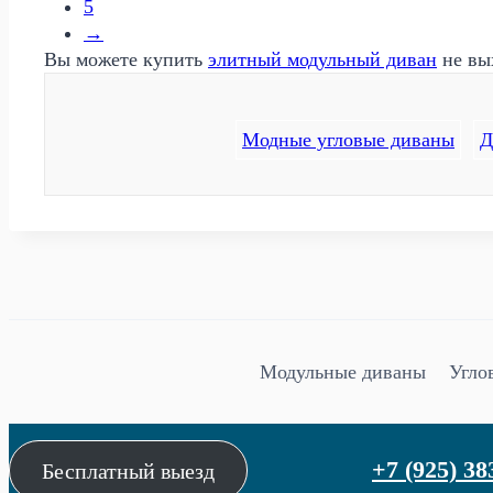
5
→
Вы можете купить
э
литный модульный диван
не вых
Модные угловые диваны
Д
Модульные диваны
Угло
+7 (925) 38
Бесплатный выезд