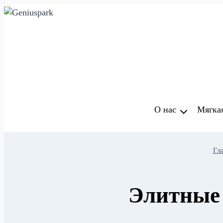
Перейти
к
содержимому
О нас
Мягка
Гл
Элитные