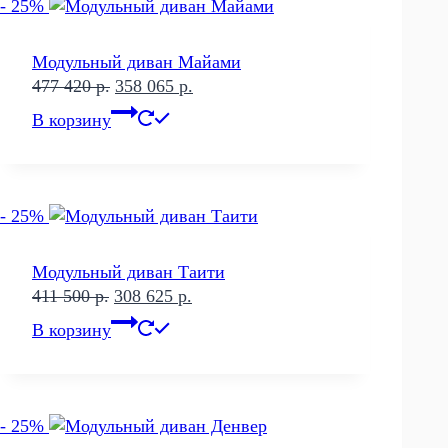
- 25%
Модульный диван Майами
Первоначальная
Текущая
477 420
р.
358 065
р.
цена
цена:
В корзину
составляла
358
477
065 р..
420 р..
- 25%
Модульный диван Таити
Первоначальная
Текущая
411 500
р.
308 625
р.
цена
цена:
В корзину
составляла
308
411
625 р..
500 р..
- 25%