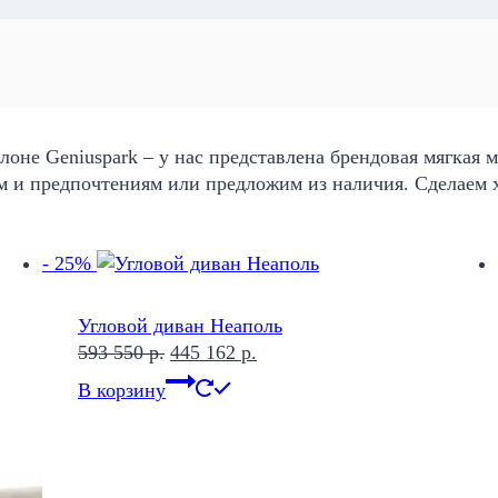
оне Geniuspark – у нас представлена брендовая мягкая 
м и предпочтениям или предложим из наличия. Сделаем 
- 25%
Угловой диван Неаполь
Первоначальная
Текущая
593 550
р.
445 162
р.
цена
цена:
В корзину
составляла
445
593
162 р..
550 р..