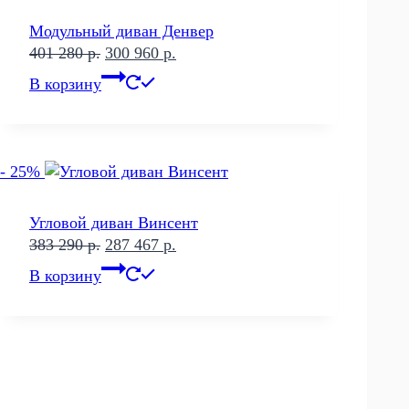
Модульный диван Денвер
Первоначальная
Текущая
401 280
р.
300 960
р.
цена
цена:
В корзину
составляла
300
401
960 р..
280 р..
- 25%
Угловой диван Винсент
Первоначальная
Текущая
383 290
р.
287 467
р.
цена
цена:
В корзину
составляла
287
383
467 р..
290 р..