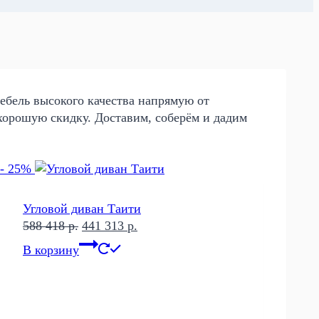
мебель высокого качества напрямую от
хорошую скидку. Доставим, соберём и дадим
- 25%
Угловой диван Таити
Первоначальная
Текущая
588 418
р.
441 313
р.
цена
цена:
В корзину
составляла
441
588
313 р..
418 р..