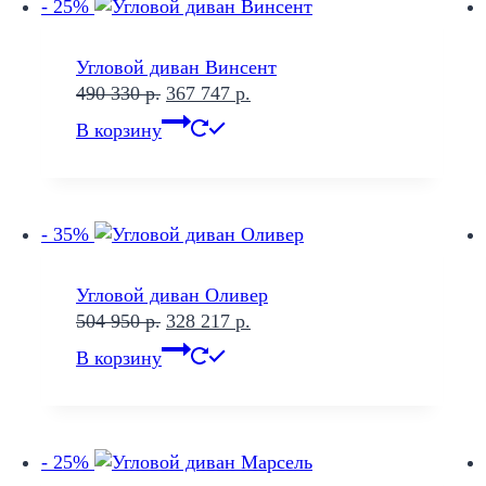
- 25%
Угловой диван Винсент
Первоначальная
Текущая
490 330
р.
367 747
р.
цена
цена:
В корзину
составляла
367
490
747 р..
330 р..
- 35%
Угловой диван Оливер
Первоначальная
Текущая
504 950
р.
328 217
р.
цена
цена:
В корзину
составляла
328
504
217 р..
950 р..
- 25%