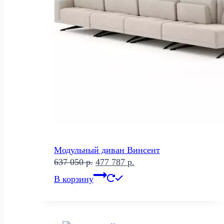
Модульный диван Винсент
Первоначальная
Текущая
637 050
р.
477 787
р.
цена
цена:
В корзину
составляла
477
637
787 р..
050 р..