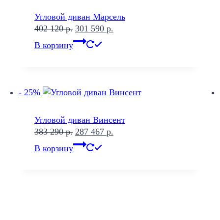
Угловой диван Марсель
Первоначальная
Текущая
402 120
р.
301 590
р.
цена
цена:
В корзину
составляла
301
402
590 р..
120 р..
- 25%
Угловой диван Винсент
Первоначальная
Текущая
383 290
р.
287 467
р.
цена
цена:
В корзину
составляла
287
383
467 р..
290 р..