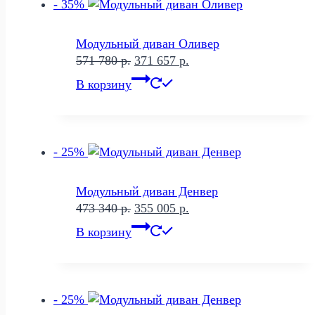
- 35%
Модульный диван Оливер
Первоначальная
Текущая
571 780
р.
371 657
р.
цена
цена:
В корзину
составляла
371
571
657 р..
780 р..
- 25%
Модульный диван Денвер
Первоначальная
Текущая
473 340
р.
355 005
р.
цена
цена:
В корзину
составляла
355
473
005 р..
340 р..
- 25%