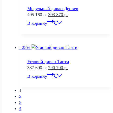
Модульный диван Денвер
Первоначальная
Текущая
405 160
р.
303 870
р.
цена
цена:
В корзину
составляла
303
405
870 р..
160 р..
- 25%
Угловой диван Таити
Первоначальная
Текущая
387 600
р.
290 700
р.
цена
цена:
В корзину
составляла
290
387
700 р..
1
600 р..
2
3
4