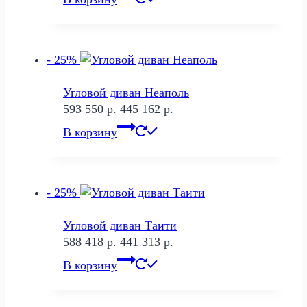
составляла
477
637
787 р..
050 р..
- 25%
Угловой диван Неаполь
Первоначальная
Текущая
593 550
р.
445 162
р.
цена
цена:
В корзину
составляла
445
593
162 р..
550 р..
- 25%
Угловой диван Таити
Первоначальная
Текущая
588 418
р.
441 313
р.
цена
цена:
В корзину
составляла
441
588
313 р..
418 р..