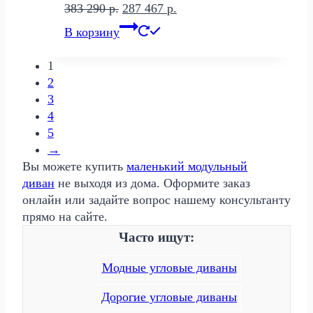
Первоначальная
Текущая
383 290
р.
287 467
р.
цена
цена:
В корзину
составляла
287
383
467 р..
1
290 р..
2
3
4
5
→
Вы можете купить
маленький модульный
диван
не выходя из дома. Оформите заказ
онлайн или задайте вопрос нашему консультанту
прямо на сайте.
Часто ищут:
Модные угловые диваны
Дорогие угловые диваны