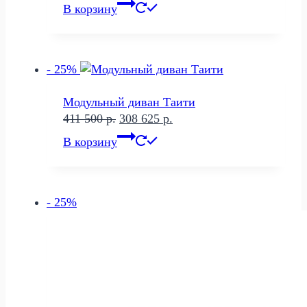
цена
цена:
В корзину
составляла
328
504
217 р..
950 р..
- 25%
Модульный диван Таити
Первоначальная
Текущая
411 500
р.
308 625
р.
цена
цена:
В корзину
составляла
308
411
625 р..
500 р..
- 25%