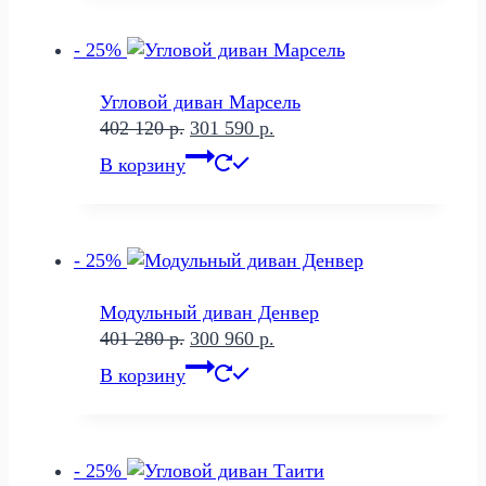
160 р..
- 25%
Угловой диван Марсель
Первоначальная
Текущая
402 120
р.
301 590
р.
цена
цена:
В корзину
составляла
301
402
590 р..
120 р..
- 25%
Модульный диван Денвер
Первоначальная
Текущая
401 280
р.
300 960
р.
цена
цена:
В корзину
составляла
300
401
960 р..
280 р..
- 25%