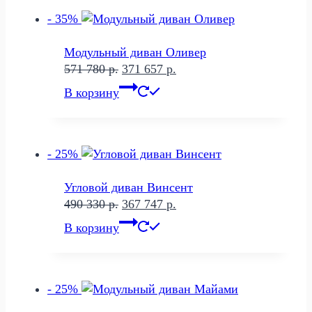
- 35%
Модульный диван Оливер
Первоначальная
Текущая
571 780
р.
371 657
р.
цена
цена:
В корзину
составляла
371
571
657 р..
780 р..
- 25%
Угловой диван Винсент
Первоначальная
Текущая
490 330
р.
367 747
р.
цена
цена:
В корзину
составляла
367
490
747 р..
330 р..
- 25%