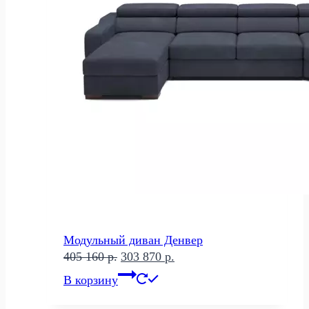
Модульный диван Денвер
Первоначальная
Текущая
405 160
р.
303 870
р.
цена
цена:
В корзину
составляла
303
405
870 р..