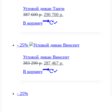
Угловой диван Таити
Первоначальная
Текущая
387 600
р.
290 700
р.
цена
цена:
В корзину
составляла
290
387
700 р..
600 р..
- 25%
Угловой диван Винсент
Первоначальная
Текущая
383 290
р.
287 467
р.
цена
цена:
В корзину
составляла
287
383
467 р..
290 р..
- 25%