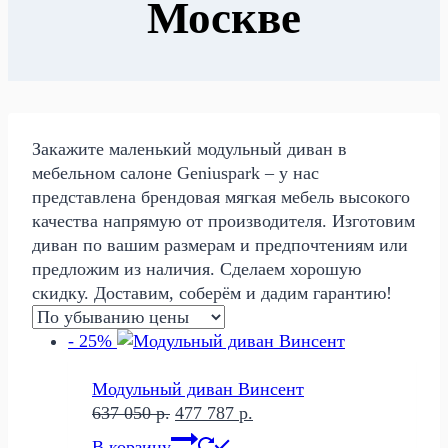
Москве
Закажите маленький модульный диван в
мебельном салоне Geniuspark – у нас
представлена брендовая мягкая мебель высокого
качества напрямую от производителя. Изготовим
диван по вашим размерам и предпочтениям или
предложим из наличия. Сделаем хорошую
скидку. Доставим, соберём и дадим гарантию!
- 25%
Модульный диван Винсент
Первоначальная
Текущая
637 050
р.
477 787
р.
цена
цена:
В корзину