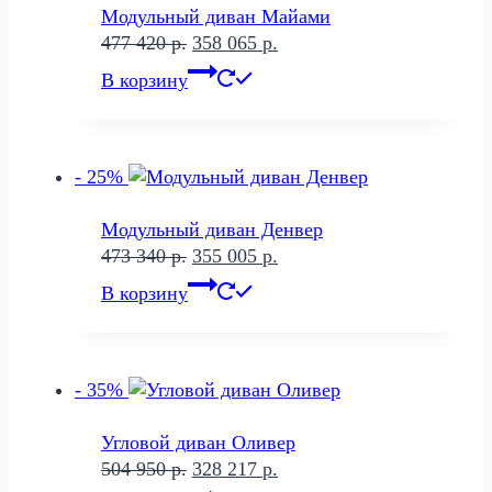
Модульный диван Майами
Первоначальная
Текущая
477 420
р.
358 065
р.
цена
цена:
В корзину
составляла
358
477
065 р..
420 р..
- 25%
Модульный диван Денвер
Первоначальная
Текущая
473 340
р.
355 005
р.
цена
цена:
В корзину
составляла
355
473
005 р..
340 р..
- 35%
Угловой диван Оливер
Первоначальная
Текущая
504 950
р.
328 217
р.