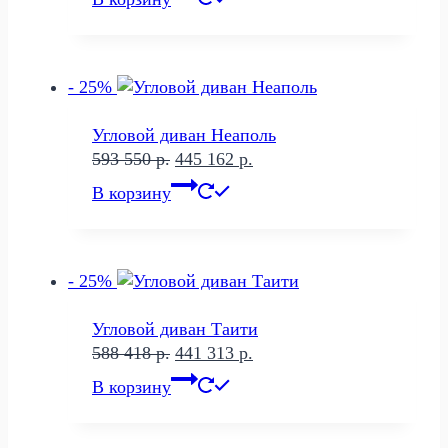
составляла
477
637
787 р..
050 р..
- 25%
Угловой диван Неаполь
Первоначальная
Текущая
593 550
р.
445 162
р.
цена
цена:
В корзину
составляла
445
593
162 р..
550 р..
- 25%
Угловой диван Таити
Первоначальная
Текущая
588 418
р.
441 313
р.
цена
цена:
В корзину
составляла
441
588
313 р..
418 р..