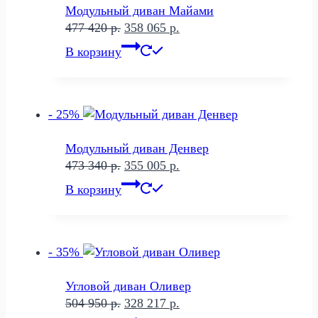
Модульный диван Майами
Первоначальная
Текущая
477 420
р.
358 065
р.
цена
цена:
В корзину
составляла
358
477
065 р..
420 р..
- 25%
Модульный диван Денвер
Первоначальная
Текущая
473 340
р.
355 005
р.
цена
цена:
В корзину
составляла
355
473
005 р..
340 р..
- 35%
Угловой диван Оливер
Первоначальная
Текущая
504 950
р.
328 217
р.