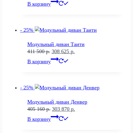
цена
цена:
В корзину
составляла
328
504
217 р..
950 р..
- 25%
Модульный диван Таити
Первоначальная
Текущая
411 500
р.
308 625
р.
цена
цена:
В корзину
составляла
308
411
625 р..
500 р..
- 25%
Модульный диван Денвер
Первоначальная
Текущая
405 160
р.
303 870
р.
цена
цена:
В корзину
составляла
303
405
870 р..