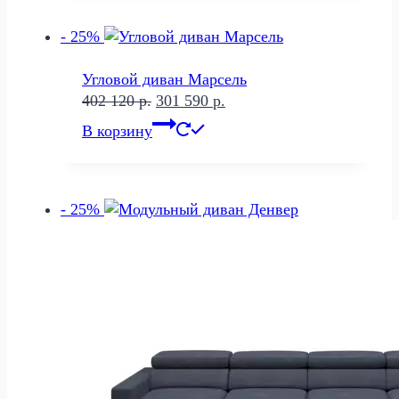
160 р..
- 25%
Угловой диван Марсель
Первоначальная
Текущая
402 120
р.
301 590
р.
цена
цена:
В корзину
составляла
301
402
590 р..
120 р..
- 25%