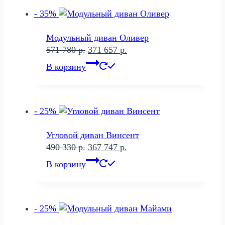
- 35%
Модульный диван Оливер
Первоначальная
Текущая
571 780
р.
371 657
р.
цена
цена:
В корзину
составляла
371
571
657 р..
780 р..
- 25%
Угловой диван Винсент
Первоначальная
Текущая
490 330
р.
367 747
р.
цена
цена:
В корзину
составляла
367
490
747 р..
330 р..
- 25%