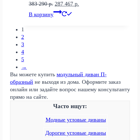
Первоначальная
Текущая
383 290
р.
287 467
р.
цена
цена:
В корзину
составляла
287
383
467 р..
1
290 р..
2
3
4
5
→
Вы можете купить
модульный диван П-
образный
не выходя из дома. Оформите заказ
онлайн или задайте вопрос нашему консультанту
прямо на сайте.
Часто ищут:
Модные угловые диваны
Дорогие угловые диваны