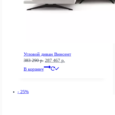
Угловой диван Винсент
Первоначальная
Текущая
383 290
р.
287 467
р.
цена
цена:
В корзину
составляла
287
383
467 р..
290 р..
- 25%