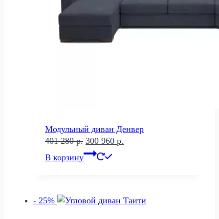
Модульный диван Денвер
Первоначальная
Текущая
401 280
р.
300 960
р.
цена
цена:
В корзину
составляла
300
401
960 р..
280 р..
- 25%