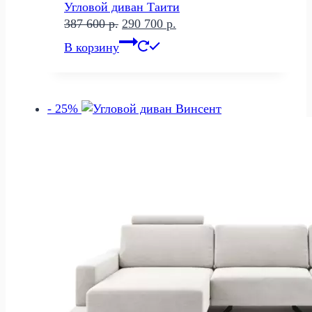
Угловой диван Таити
Первоначальная
Текущая
387 600
р.
290 700
р.
цена
цена:
В корзину
составляла
290
387
700 р..
600 р..
- 25%